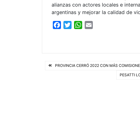
alianzas con actores locales e intern
argentinas y mejorar la calidad de v
F
T
W
E
a
w
h
m
c
i
a
a
e
t
t
i
b
t
s
l
Navegación
o
e
A
PROVINCIA CERRÓ 2022 CON MÁS COMISION
o
r
p
de
PESATTI L
k
p
entradas