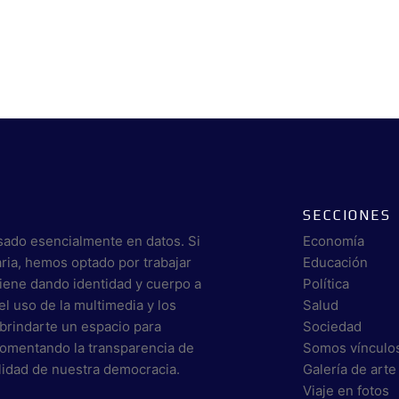
SECCIONES
sado esencialmente en datos. Si
Economía
aria, hemos optado por trabajar
Educación
viene dando identidad y cuerpo a
Política
el uso de la multimedia y los
Salud
brindarte un espacio para
Sociedad
 fomentando la transparencia de
Somos vínculo
alidad de nuestra democracia.
Galería de arte
Viaje en fotos