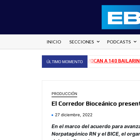
Saltar
al
contenido
INICIO
SECCIONES
PODCASTS
HOSPITAL PEDRO ECAY
CONVOCAN A 140 BAILARINES PAR
ÚLTIMO MOMENTO
PRODUCCIÓN
El Corredor Bioceánico present
27 diciembre, 2022
En el marco del acuerdo para avanza
Norpatagónico RN y el BICE, el orga