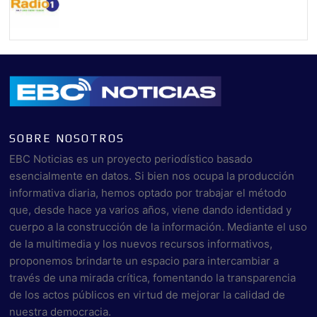
SOBRE NOSOTROS
EBC Noticias es un proyecto periodístico basado
esencialmente en datos. Si bien nos ocupa la producción
informativa diaria, hemos optado por trabajar el método
que, desde hace ya varios años, viene dando identidad y
cuerpo a la construcción de la información. Mediante el uso
de la multimedia y los nuevos recursos informativos,
proponemos brindarte un espacio para intercambiar a
través de una mirada crítica, fomentando la transparencia
de los actos públicos en virtud de mejorar la calidad de
nuestra democracia.