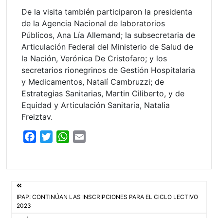
De la visita también participaron la presidenta
de la Agencia Nacional de laboratorios
Públicos, Ana Lía Allemand; la subsecretaria de
Articulación Federal del Ministerio de Salud de
la Nación, Verónica De Cristofaro; y los
secretarios rionegrinos de Gestión Hospitalaria
y Medicamentos, Natalí Cambruzzi; de
Estrategias Sanitarias, Martin Ciliberto, y de
Equidad y Articulación Sanitaria, Natalia
Freiztav.
F
T
W
E
a
w
h
m
c
i
a
a
e
t
t
i
Navegación
b
t
s
l
IPAP: CONTINÚAN LAS INSCRIPCIONES PARA EL CICLO LECTIVO
o
e
A
de
2023
o
r
p