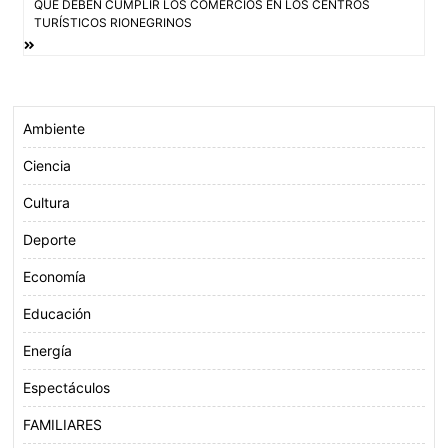
QUÉ DEBEN CUMPLIR LOS COMERCIOS EN LOS CENTROS
entradas
k
p
TURÍSTICOS RIONEGRINOS
Ambiente
Ciencia
Cultura
Deporte
Economía
Educación
Energía
Espectáculos
FAMILIARES