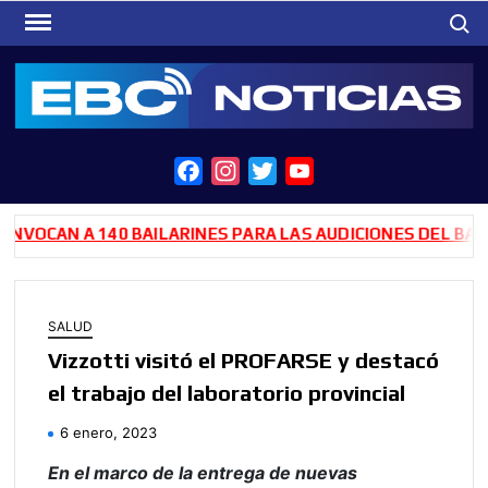
Saltar
Busca
al
contenido
F
I
T
Y
a
n
w
o
c
s
i
u
AN A 140 BAILARINES PARA LAS AUDICIONES DEL BALLET D
e
t
t
T
b
a
t
u
o
g
e
b
SALUD
o
r
r
e
Vizzotti visitó el PROFARSE y destacó
k
a
el trabajo del laboratorio provincial
m
6 enero, 2023
En el marco de la entrega de nuevas