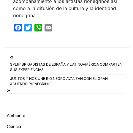
acompañamiento a los artistas rionegrinos así
como a la difusión de la cultura y la identidad
rionegrina.
F
T
W
E
a
w
h
m
c
i
a
a
e
t
t
i
Navegación
b
t
s
l
SPLIF: BRIGADISTAS DE ESPAÑA Y LATINOAMÉRICA COMPARTEN
o
e
A
de
SUS EXPERIENCIAS
o
r
p
JUNTOS Y NOS UNE RÍO NEGRO AVANZAN CON EL GRAN
entradas
k
p
ACUERDO RIONEGRINO
Ambiente
Ciencia