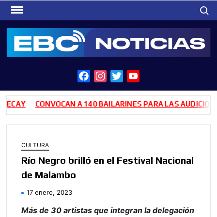
Saltar
Busca
al
contenido
F
I
T
Y
a
n
w
o
c
s
i
u
AY
CONVOCAN A 140 BAILARINES PARA LAS AUDICIONES D
e
t
t
T
b
a
t
u
o
g
e
b
CULTURA
o
r
r
e
Río Negro brilló en el Festival Nacional
k
a
de Malambo
m
17 enero, 2023
Más de 30 artistas que integran la delegación