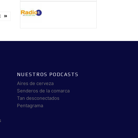
E
NUESTROS PODCASTS
Aires de cerveza
Senderos de la comarca
Tan desconectados
Pentagrama
s