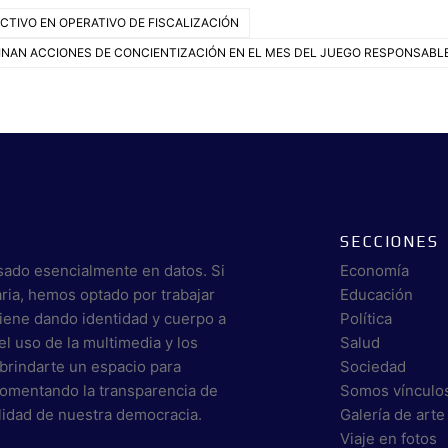
CTIVO EN OPERATIVO DE FISCALIZACIÓN
NAN ACCIONES DE CONCIENTIZACIÓN EN EL MES DEL JUEGO RESPONSABL
SECCIONES
sado esencialmente en datos. Si
Economía
aria, hemos optado por trabajar
Educación
viene dando identidad y cuerpo a
Política
el uso de la multimedia y los
Salud
brindarte un espacio para
Sociedad
 fomentando la transparencia de
Somos vínculo
alidad de nuestra democracia.
Galería de arte
Viaje en fotos