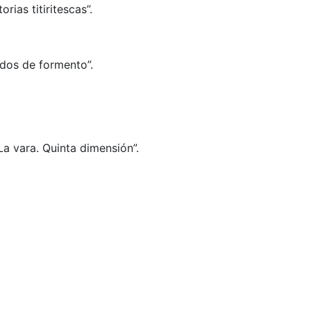
rias titiritescas”.
edos de formento”.
La vara. Quinta dimensión”.