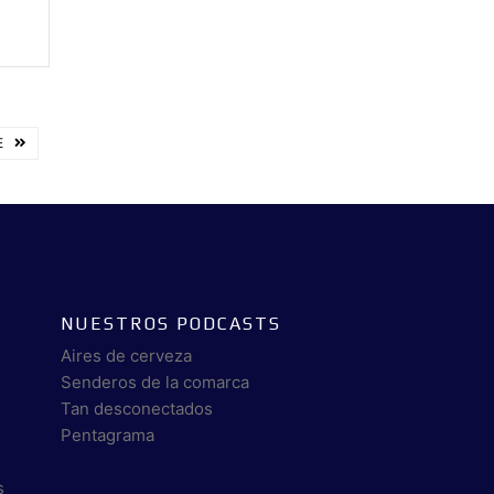
E
NUESTROS PODCASTS
Aires de cerveza
Senderos de la comarca
Tan desconectados
Pentagrama
s