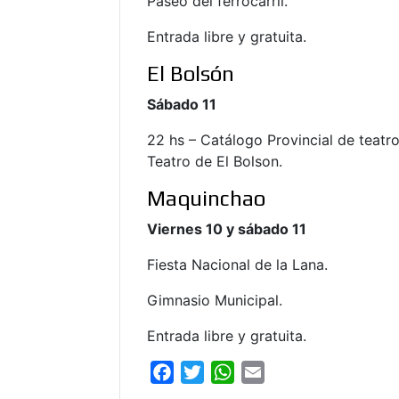
Paseo del ferrocarril.
Entrada libre y gratuita.
El Bolsón
Sábado 11
22 hs – Catálogo Provincial de teatro
Teatro de El Bolson.
Maquinchao
Viernes 10 y sábado 11
Fiesta Nacional de la Lana.
Gimnasio Municipal.
Entrada libre y gratuita.
F
T
W
E
a
w
h
m