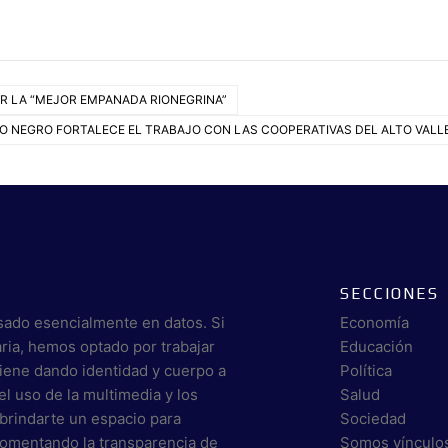
R LA “MEJOR EMPANADA RIONEGRINA”
ÍO NEGRO FORTALECE EL TRABAJO CON LAS COOPERATIVAS DEL ALTO VALL
SECCIONES
sado esencialmente en datos. Si
Economía
aria, hemos optado por trabajar
Educación
viene dando identidad y cuerpo a
Política
el uso de la multimedia y los
Salud
brindarte un espacio para
Sociedad
 fomentando la transparencia de
Somos vínculo