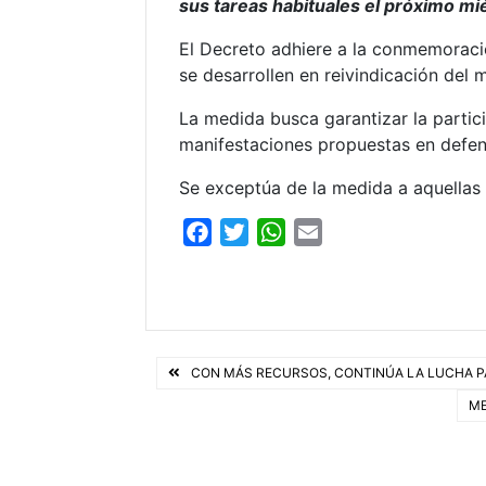
sus tareas habituales el próximo mi
El Decreto adhiere a la conmemoració
se desarrollen en reivindicación del
La medida busca garantizar la partici
manifestaciones propuestas en defen
Se exceptúa de la medida a aquellas 
F
T
W
E
a
w
h
m
c
i
a
a
e
t
t
i
b
t
s
l
Navegación
o
e
A
CON MÁS RECURSOS, CONTINÚA LA LUCHA P
o
r
p
de
ME
k
p
entradas