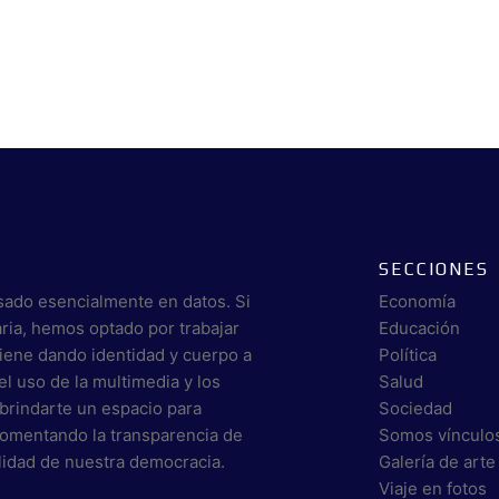
SECCIONES
sado esencialmente en datos. Si
Economía
aria, hemos optado por trabajar
Educación
viene dando identidad y cuerpo a
Política
el uso de la multimedia y los
Salud
brindarte un espacio para
Sociedad
 fomentando la transparencia de
Somos vínculo
alidad de nuestra democracia.
Galería de arte
Viaje en fotos