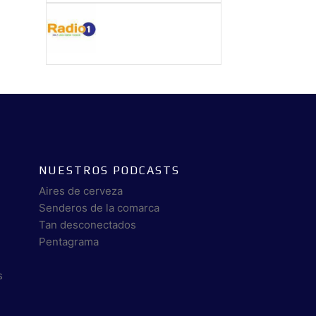
NUESTROS PODCASTS
Aires de cerveza
Senderos de la comarca
Tan desconectados
Pentagrama
s