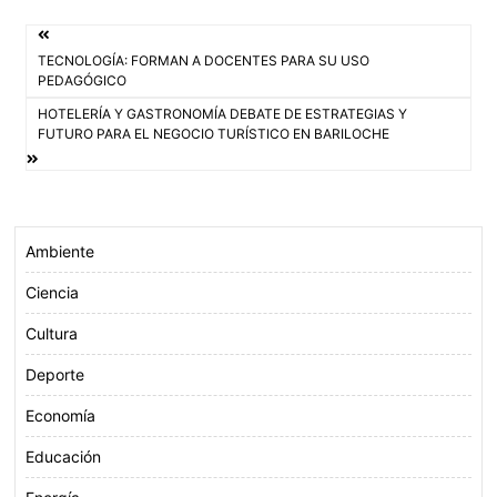
e
t
t
i
Navegación
b
t
s
l
TECNOLOGÍA: FORMAN A DOCENTES PARA SU USO
o
e
A
de
PEDAGÓGICO
o
r
p
HOTELERÍA Y GASTRONOMÍA DEBATE DE ESTRATEGIAS Y
entradas
k
p
FUTURO PARA EL NEGOCIO TURÍSTICO EN BARILOCHE
Ambiente
Ciencia
Cultura
Deporte
Economía
Educación