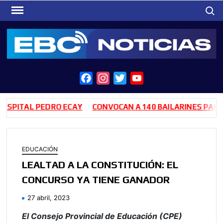
Saltar
Busca
al
contenido
F
I
T
Y
a
n
w
o
c
s
i
u
PITAL PEDRO ECAY
CONVOCAN A 140 BAILARINES PARA LA
e
t
t
T
b
a
t
u
o
g
e
b
EDUCACIÓN
o
r
r
e
LEALTAD A LA CONSTITUCIÓN: EL
k
a
CONCURSO YA TIENE GANADOR
m
27 abril, 2023
El Consejo Provincial de Educación (CPE)