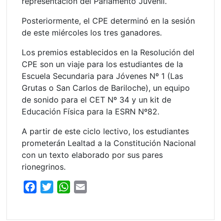
representación del Parlamento Juvenil.
Posteriormente, el CPE determinó en la sesión
de este miércoles los tres ganadores.
Los premios establecidos en la Resolución del
CPE son un viaje para los estudiantes de la
Escuela Secundaria para Jóvenes Nº 1 (Las
Grutas o San Carlos de Bariloche), un equipo
de sonido para el CET Nº 34 y un kit de
Educación Física para la ESRN Nº82.
A partir de este ciclo lectivo, los estudiantes
prometerán Lealtad a la Constitución Nacional
con un texto elaborado por sus pares
rionegrinos.
F
T
W
E
a
w
h
m
c
i
a
a