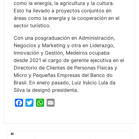
como la energía, la agricultura y la cultura.
Esto ha llevado a proyectos conjuntos en
áreas como la energía y la cooperación en el
sector turístico.
Con una posgraduación en Administración,
Negocios y Marketing y otra en Liderazgo,
Innovación y Gestión, Medeiros ocupaba
desde 2021 el cargo de gerente ejecutiva en el
Directorio de Clientes de Personas Físicas y
Micro y Pequeñas Empresas del Banco do
Brasil. En enero pasado, Luiz Inácio Lula da
Silva la designó presidenta.
F
T
W
E
a
w
h
m
c
i
a
a
e
t
t
i
Navegación
b
t
s
l