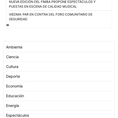
NUEVA EDICIÓN DEL FIMBA PROPONE ESPECTÁCULOS Y
o
e
A
de
PUESTAS EN ESCENA DE CALIDAD MUSICAL
o
r
p
VIEDMA: PAR EN CONTRA DEL FORO COMUNITARIO DE
entradas
k
p
SEGURIDAD
Ambiente
Ciencia
Cultura
Deporte
Economía
Educación
Energía
Espectáculos