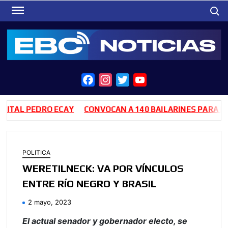
Saltar
Busca
al
contenido
F
I
T
Y
a
n
w
o
c
s
i
u
AL PEDRO ECAY
CONVOCAN A 140 BAILARINES PARA LAS A
e
t
t
T
b
a
t
u
o
g
e
b
POLITICA
o
r
r
e
WERETILNECK: VA POR VÍNCULOS
k
a
ENTRE RÍO NEGRO Y BRASIL
m
2 mayo, 2023
El actual senador y gobernador electo, se