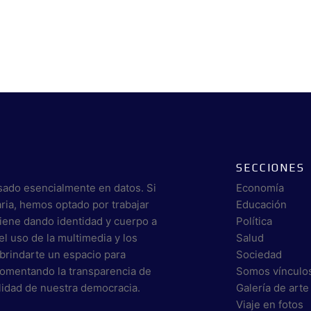
SECCIONES
sado esencialmente en datos. Si
Economía
aria, hemos optado por trabajar
Educación
viene dando identidad y cuerpo a
Política
el uso de la multimedia y los
Salud
brindarte un espacio para
Sociedad
 fomentando la transparencia de
Somos vínculo
alidad de nuestra democracia.
Galería de arte
Viaje en fotos