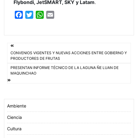
Flybondi, JetSMART, SKY y Latam
.
F
T
W
E
a
w
h
m
c
i
a
a
e
t
t
i
Navegación
b
t
s
l
CONVENIOS VIGENTES Y NUEVAS ACCIONES ENTRE GOBIERNO Y
o
e
A
de
PRODUCTORES DE FRUTAS
o
r
p
PRESENTAN INFORME TÉCNICO DE LA LAGUNA ÑE LUAN DE
entradas
k
p
MAQUINCHAO
Ambiente
Ciencia
Cultura