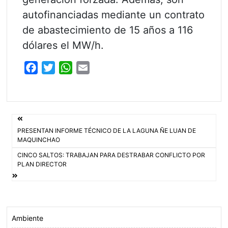
autofinanciadas mediante un contrato
de abastecimiento de 15 años a 116
dólares el MW/h.
F
T
W
E
a
w
h
m
c
i
a
a
e
t
t
i
Navegación
b
t
s
l
PRESENTAN INFORME TÉCNICO DE LA LAGUNA ÑE LUAN DE
o
e
A
de
MAQUINCHAO
o
r
p
CINCO SALTOS: TRABAJAN PARA DESTRABAR CONFLICTO POR
entradas
k
p
PLAN DIRECTOR
Ambiente