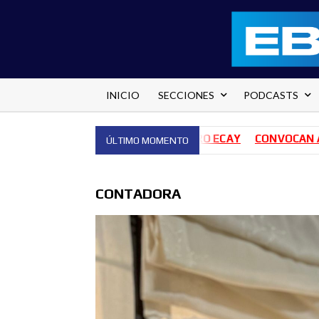
Saltar
al
contenido
INICIO
SECCIONES
PODCASTS
S PARA EL HOSPITAL PEDRO ECAY
CONVOCAN A 140 BAIL
ÚLTIMO MOMENTO
CONTADORA