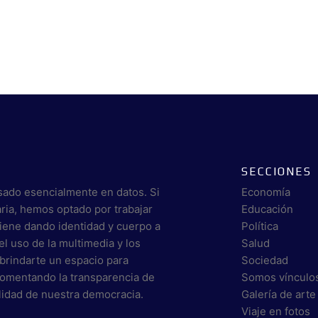
SECCIONES
sado esencialmente en datos. Si
Economía
aria, hemos optado por trabajar
Educación
viene dando identidad y cuerpo a
Política
el uso de la multimedia y los
Salud
brindarte un espacio para
Sociedad
 fomentando la transparencia de
Somos vínculo
alidad de nuestra democracia.
Galería de arte
Viaje en fotos