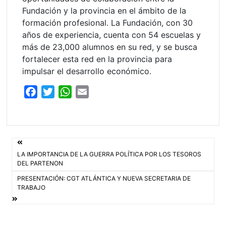
Fundación y la provincia en el ámbito de la
formación profesional. La Fundación, con 30
años de experiencia, cuenta con 54 escuelas y
más de 23,000 alumnos en su red, y se busca
fortalecer esta red en la provincia para
impulsar el desarrollo económico.
F
T
W
E
a
w
h
m
c
i
a
a
e
t
t
i
Navegación
b
t
s
l
LA IMPORTANCIA DE LA GUERRA POLÍTICA POR LOS TESOROS
o
e
A
de
DEL PARTENON
o
r
p
PRESENTACIÓN: CGT ATLÁNTICA Y NUEVA SECRETARIA DE
entradas
k
p
TRABAJO