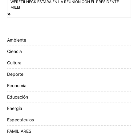
de
WERETILNECK ESTARÁ EN LA REUNIÓN CON EL PRESIDENTE
MILEI
o
r
p
entradas
k
p
Ambiente
Ciencia
Cultura
Deporte
Economía
Educación
Energía
Espectáculos
FAMILIARES