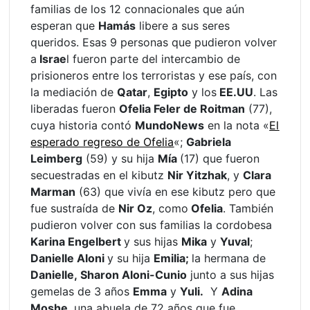
familias de los 12 connacionales que aún
esperan que
Hamás
libere a sus seres
queridos. Esas 9 personas que pudieron volver
a
Israe
l fueron parte del intercambio de
prisioneros entre los terroristas y ese país, con
la mediación de
Qatar
,
Egipto
y los
EE.UU
. Las
liberadas fueron
Ofelia Feler de Roitman
(77),
cuya historia contó
MundoNews
en la nota «
El
esperado regreso de Ofelia
«;
Gabriela
Leimberg
(59) y su hija
Mía
(17) que fueron
secuestradas en el kibutz
Nir Yitzhak
, y
Clara
Marman
(63) que vivía en ese kibutz pero que
fue sustraída de
Nir Oz
, como
Ofelia
. También
pudieron volver con sus familias la cordobesa
Karina Engelbert
y sus hijas
Mika
y
Yuval
;
Danielle Aloni
y su hija
Emilia;
la hermana de
Danielle, Sharon Aloni-Cunio
junto a sus hijas
gemelas de 3 años
Emma
y
Yuli.
Y
Adina
Moshe
, una abuela de 72 años que fue