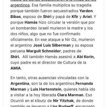
argentinos
. Esa familia multiplica su tragedia
porque también fueron secuestradios
Yarden
Bibas
, esposo de
Shiri
y papá de
Kfir
y
Ariel
. Y
porque
Hamás
hizo circular la versión que por
un bombardeo israelí murieron la madre y los
dos niños, algo que no fue confirmado
oficialmente. En ese ataque a Nir Oz, murieron
el argentino
José Luis Silberman
y su esposa
peruana
Marguit Schneider
, padres de
Shiri.
Allí también Hamás asesinó a
Abi Korin,
cuyo padre es el director de Cultura de la
AMIA
.
En tanto, otras ausencias vinculadas con la
Argentina
, son la de los argentinos
Fernando
Marman
y
Luis Hartenstein
, quienes había ido
a visitar a la hoy liberada
Clara Marman
. Eso
Ocurrió en el kibutz de
Nir Yitzhak,
de donde
también se llevaron a
Lior Rudaeff
, encargado