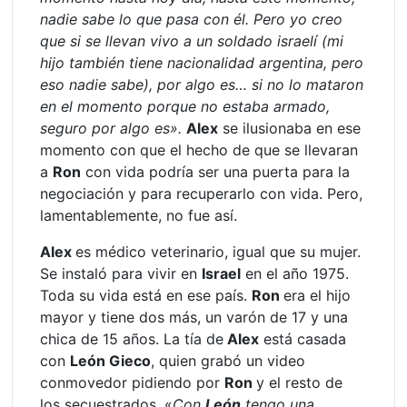
nadie sabe lo que pasa con él. Pero yo creo
que si se llevan vivo a un soldado israelí (mi
hijo también tiene nacionalidad argentina, pero
eso nadie sabe), por algo es… si no lo mataron
en el momento porque no estaba armado,
seguro por algo es».
Alex
se ilusionaba en ese
momento con que el hecho de que se llevaran
a
Ron
con vida podría ser una puerta para la
negociación y para recuperarlo con vida. Pero,
lamentablemente, no fue así.
Alex
es médico veterinario, igual que su mujer.
Se instaló para vivir en
Israel
en el año 1975.
Toda su vida está en ese país.
Ron
era el hijo
mayor y tiene dos más, un varón de 17 y una
chica de 15 años. La tía de
Alex
está casada
con
León Gieco
, quien grabó un video
conmovedor pidiendo por
Ron
y el resto de
los secuestrados. «
Con
León
tengo una