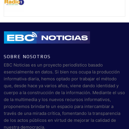
SOBRE NOSOTROS
EBC Noticias es un proyecto periodístico basado
esencialmente en datos. Si bien nos ocupa la producción
informativa diaria, hemos optado por trabajar el método
que, desde hace ya varios años, viene dando identidad y
cuerpo a la construcción de la información. Mediante el uso
de la multimedia y los nuevos recursos informativos,
proponemos brindarte un espacio para intercambiar a
través de una mirada crítica, fomentando la transparencia
de los actos públicos en virtud de mejorar la calidad de
nuestra democracia.