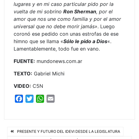
lugares y en mi caso particular pido por la
vuelta de mi sobrino
Ron Sherman
, por el
amor que nos une como familia y por el amor
universal que no debe morir jamás»
. Luego
coronó ese pedido con unas estrofas de ese
himno que se llama «
Sólo le pido a Dios
«.
Lamentablemente, todo fue en vano.
FUENTE:
mundonews.com.ar
TEXTO:
Gabriel Michi
VIDEO:
C5N
F
T
W
E
a
w
h
m
c
i
a
a
e
t
t
i
Navegación
b
t
s
l
PRESENTE Y FUTURO DEL IDEVI DESDE LA LEGISLATURA
o
e
A