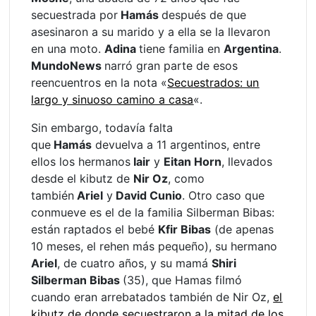
secuestrada por
Hamás
después de que
asesinaron a su marido y a ella se la llevaron
en una moto.
Adina
tiene familia en
Argentina
.
MundoNews
narró gran parte de esos
reencuentros en la nota «
Secuestrados: un
largo y sinuoso camino a casa
«.
Sin embargo, todavía falta
que
Hamás
devuelva a 11 argentinos, entre
ellos los hermanos
Iair
y
Eitan Horn
, llevados
desde el kibutz de
Nir Oz
, como
también
Ariel
y
David Cunio
. Otro caso que
conmueve es el de la familia Silberman Bibas:
están raptados el bebé
Kfir Bibas
(de apenas
10 meses, el rehen más pequeño), su hermano
Ariel
, de cuatro años, y su mamá
Shiri
Silberman Bibas
(35), que Hamas filmó
cuando eran arrebatados también de Nir Oz,
el
kibutz de donde secuestraron a la mitad de los