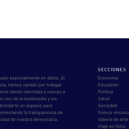
SECCIONES
sado esencialmente en datos. Si
Economía
aria, hemos optado por trabajar
Educación
viene dando identidad y cuerpo a
Política
el uso de la multimedia y los
Salud
brindarte un espacio para
Sociedad
 fomentando la transparencia de
Somos vínculo
alidad de nuestra democracia.
Galería de arte
Viaje en fotos