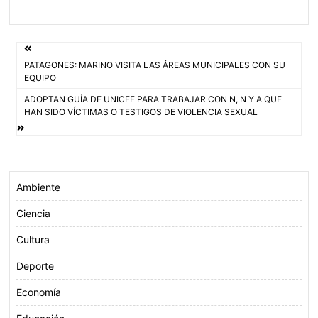
c
i
a
a
e
t
t
i
Navegación
b
t
s
l
PATAGONES: MARINO VISITA LAS ÁREAS MUNICIPALES CON SU
o
e
A
de
EQUIPO
o
r
p
ADOPTAN GUÍA DE UNICEF PARA TRABAJAR CON N, N Y A QUE
entradas
k
p
HAN SIDO VÍCTIMAS O TESTIGOS DE VIOLENCIA SEXUAL
Ambiente
Ciencia
Cultura
Deporte
Economía