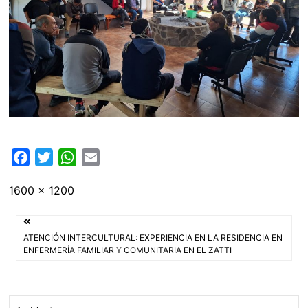
F
T
W
E
a
w
h
m
Tamaño
1600 × 1200
c
i
a
a
completo
e
t
t
i
Navegación
b
t
s
l
ATENCIÓN INTERCULTURAL: EXPERIENCIA EN LA RESIDENCIA EN
o
e
A
de
ENFERMERÍA FAMILIAR Y COMUNITARIA EN EL ZATTI
o
r
p
entradas
k
p