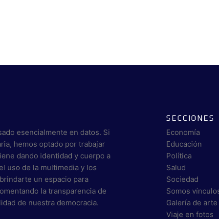
SECCIONES
sado esencialmente en datos. Si
Economía
aria, hemos optado por trabajar
Educación
viene dando identidad y cuerpo a
Política
el uso de la multimedia y los
Salud
brindarte un espacio para
Sociedad
 fomentando la transparencia de
Somos vínculo
alidad de nuestra democracia.
Galería de arte
Viaje en fotos