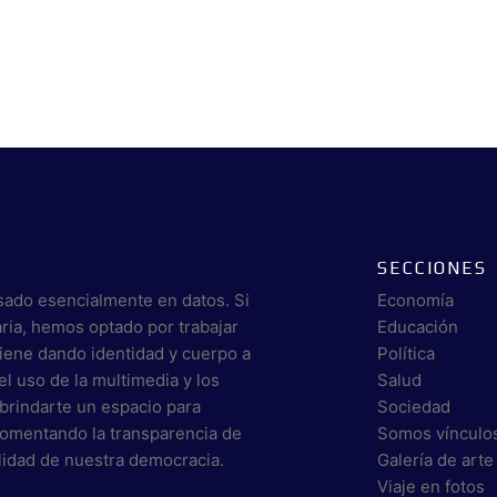
SECCIONES
sado esencialmente en datos. Si
Economía
aria, hemos optado por trabajar
Educación
viene dando identidad y cuerpo a
Política
el uso de la multimedia y los
Salud
brindarte un espacio para
Sociedad
 fomentando la transparencia de
Somos vínculo
alidad de nuestra democracia.
Galería de arte
Viaje en fotos