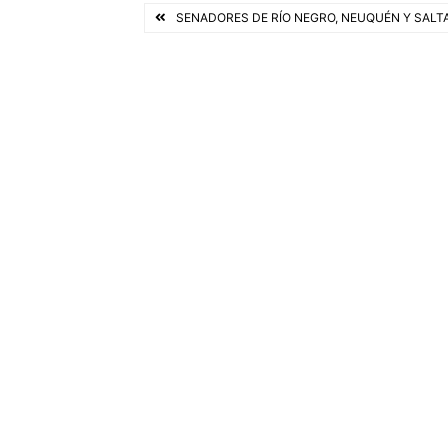
Navegación
SENADORES DE RÍO NEGRO, NEUQUÉN Y SALT
o
e
A
de
o
r
p
k
p
entradas