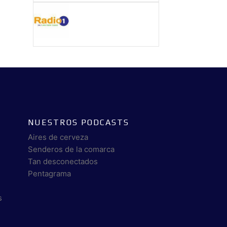
NUESTROS PODCASTS
Aires de cerveza
Senderos de la comarca
Tan desconectados
Pentagrama
s