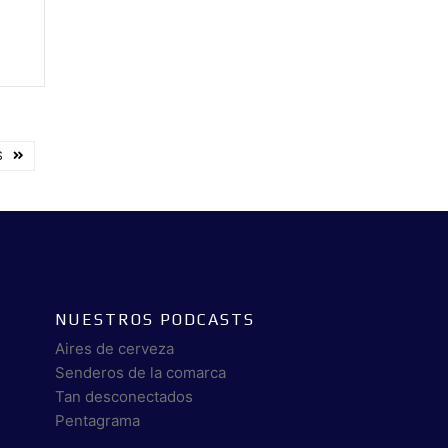
S
NUESTROS PODCASTS
Aires de cerveza
Senderos de la comarca
Tan desconectados
Pentagrama