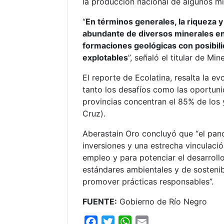
la producción nacional de algunos m
“
En términos generales, la riqueza
abundante de diversos minerales en 
formaciones geológicas con posibi
explotables
”, señaló el titular de Mi
El reporte de Ecolatina, resalta la e
tanto los desafíos como las oportuni
provincias concentran el 85% de los 
Cruz).
Aberastain Oro concluyó que “el pan
inversiones y una estrecha vinculaci
empleo y para potenciar el desarroll
estándares ambientales y de sostenibi
promover prácticas responsables”.
FUENTE:
Gobierno de Río Negro
F
T
W
E