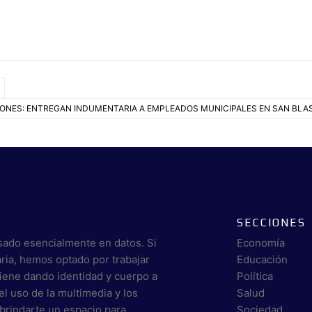
ONES: ENTREGAN INDUMENTARIA A EMPLEADOS MUNICIPALES EN SAN BLA
SECCIONES
sado esencialmente en datos. Si
Economía
aria, hemos optado por trabajar
Educación
viene dando identidad y cuerpo a
Política
el uso de la multimedia y los
Salud
brindarte un espacio para
Sociedad