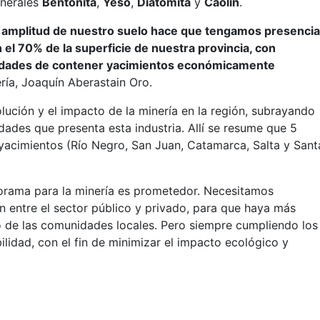
inerales
Bentonita
,
Yeso
,
Diatomita
y
Caolín
.
 y amplitud de nuestro suelo hace que tengamos presenci
el 70% de la superficie de nuestra provincia, con
lidades de contener yacimientos económicamente
nería, Joaquín Aberastain Oro.
volución y el impacto de la minería en la región, subrayando
dades que presenta esta industria. Allí se resume que 5
yacimientos (Río Negro, San Juan, Catamarca, Salta y Sant
orama para la minería es prometedor. Necesitamos
ón entre el sector público y privado, para que haya más
o de las comunidades locales. Pero siempre cumpliendo los
lidad, con el fin de minimizar el impacto ecológico y