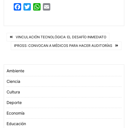
F
T
W
E
a
w
h
m
c
i
a
a
e
t
t
i
Navegación
b
t
s
l
VINCULACIÓN TECNOLÓGICA: EL DESAFÍO INMEDIATO
o
e
A
de
IPROSS: CONVOCAN A MÉDICOS PARA HACER AUDITORÍAS
o
r
p
entradas
k
p
Ambiente
Ciencia
Cultura
Deporte
Economía
Educación