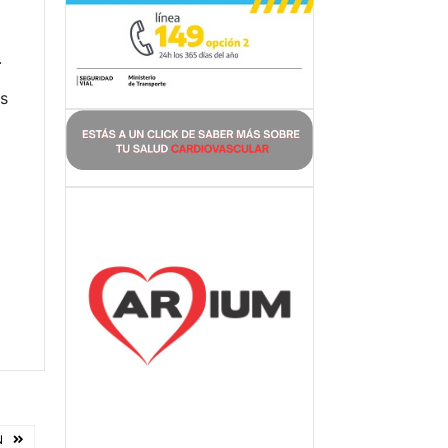
.
es
N