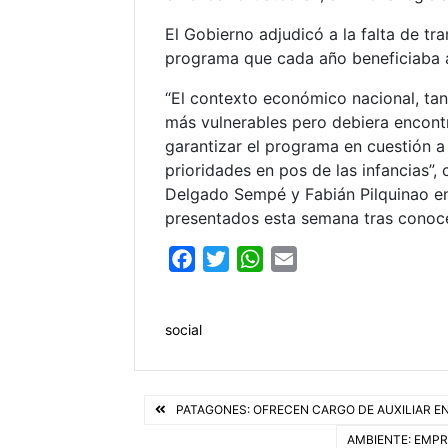
El Gobierno adjudicó a la falta de t
programa que cada año beneficiaba a
“El contexto económico nacional, tan 
más vulnerables pero debiera encontr
garantizar el programa en cuestión a
prioridades en pos de las infancias”
Delgado Sempé y Fabián Pilquinao e
presentados esta semana tras conocers
F
T
W
E
a
w
h
m
c
i
a
a
social
e
t
t
i
b
t
s
l
o
e
A
Navegación
PATAGONES: OFRECEN CARGO DE AUXILIAR E
o
r
p
k
p
AMBIENTE: EMP