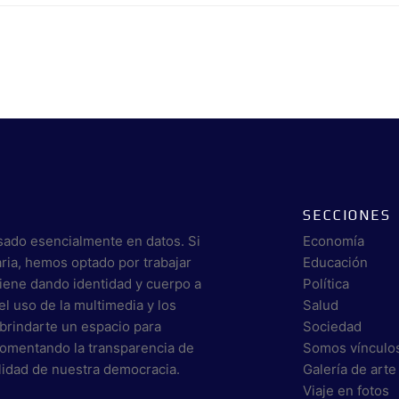
SECCIONES
sado esencialmente en datos. Si
Economía
aria, hemos optado por trabajar
Educación
viene dando identidad y cuerpo a
Política
el uso de la multimedia y los
Salud
brindarte un espacio para
Sociedad
 fomentando la transparencia de
Somos vínculo
alidad de nuestra democracia.
Galería de arte
Viaje en fotos