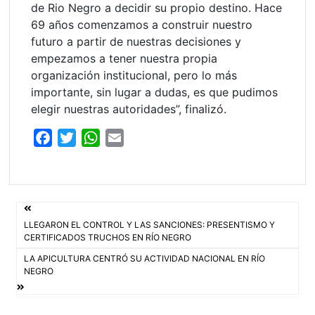
de Rio Negro a decidir su propio destino. Hace
69 años comenzamos a construir nuestro
futuro a partir de nuestras decisiones y
empezamos a tener nuestra propia
organización institucional, pero lo más
importante, sin lugar a dudas, es que pudimos
elegir nuestras autoridades”, finalizó.
F
T
W
E
a
w
h
m
c
i
a
a
e
t
t
i
Navegación
b
t
s
l
LLEGARON EL CONTROL Y LAS SANCIONES: PRESENTISMO Y
o
e
A
de
CERTIFICADOS TRUCHOS EN RÍO NEGRO
o
r
p
LA APICULTURA CENTRÓ SU ACTIVIDAD NACIONAL EN RÍO
entradas
k
p
NEGRO