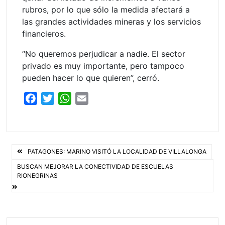
rubros, por lo que sólo la medida afectará a
las grandes actividades mineras y los servicios
financieros.
“No queremos perjudicar a nadie. El sector
privado es muy importante, pero tampoco
pueden hacer lo que quieren”, cerró.
F
T
W
E
a
w
h
m
c
i
a
a
e
t
t
i
Navegación
b
t
s
l
PATAGONES: MARINO VISITÓ LA LOCALIDAD DE VILLALONGA
o
e
A
de
BUSCAN MEJORAR LA CONECTIVIDAD DE ESCUELAS
RIONEGRINAS
o
r
p
entradas
k
p