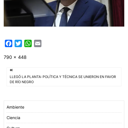
F
T
W
E
a
w
h
m
Tamaño
790 × 448
c
i
a
a
completo
e
t
t
i
Navegación
b
t
s
l
LLEGÓ LA PLANTA: POLÍTICA Y TÉCNICA SE UNIERON EN FAVOR
o
e
A
de
DE RÍO NEGRO
o
r
p
entradas
k
p
Ambiente
Ciencia