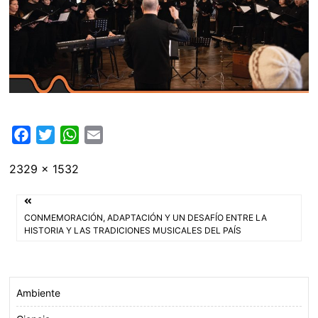
F
T
W
E
a
w
h
m
Tamaño
2329 × 1532
c
i
a
a
completo
e
t
t
i
Navegación
b
t
s
l
CONMEMORACIÓN, ADAPTACIÓN Y UN DESAFÍO ENTRE LA
o
e
A
de
HISTORIA Y LAS TRADICIONES MUSICALES DEL PAÍS
o
r
p
entradas
k
p
Ambiente