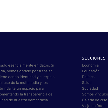
SECCIONES
sado esencialmente en datos. Si
Economía
aria, hemos optado por trabajar
Educación
viene dando identidad y cuerpo a
Política
el uso de la multimedia y los
Salud
brindarte un espacio para
Sociedad
 fomentando la transparencia de
Somos vínculo
alidad de nuestra democracia.
Galería de arte
Viaje en fotos