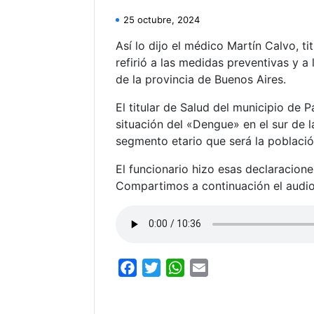
25 octubre, 2024
Así lo dijo el médico Martín Calvo, tit
refirió a las medidas preventivas y 
de la provincia de Buenos Aires.
El titular de Salud del municipio de 
situación del «Dengue» en el sur de l
segmento etario que será la població
El funcionario hizo esas declaracion
Compartimos a continuación el audio
F
T
W
E
a
w
h
m
c
i
a
a