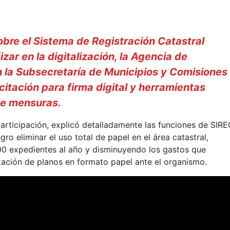
obre el Sistema de Registración Catastral
izar en la digitalización, la Agencia de
 la Subsecretaría de Municipios y Comisiones
itación para firma digital y herramientas
de mensuras.
articipación, explicó detalladamente las funciones de SIRE
ro eliminar el uso total de papel en el área catastral,
00 expedientes al año y disminuyendo los gastos que
tación de planos en formato papel ante el organismo.