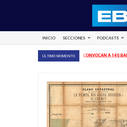
Saltar
al
contenido
INICIO
SECCIONES
PODCASTS
 EL HOSPITAL PEDRO ECAY
CONVOCAN A 140 BAILARINES
ÚLTIMO MOMENTO