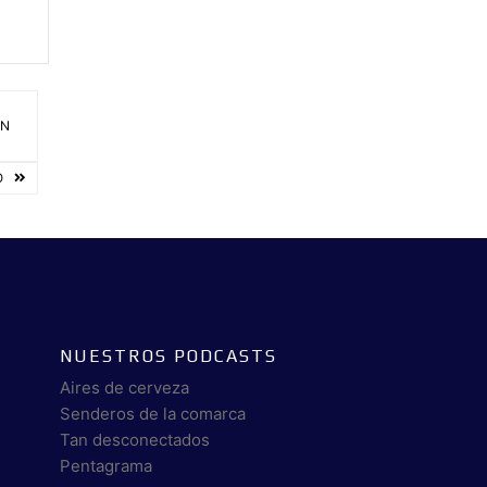
EN
O
NUESTROS PODCASTS
Aires de cerveza
Senderos de la comarca
Tan desconectados
Pentagrama