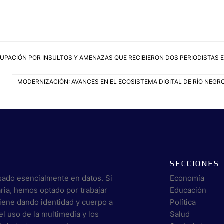
CUPACIÓN POR INSULTOS Y AMENAZAS QUE RECIBIERON DOS PERIODISTAS 
MODERNIZACIÓN: AVANCES EN EL ECOSISTEMA DIGITAL DE RÍO NEGR
SECCIONES
sado esencialmente en datos. Si
Economía
aria, hemos optado por trabajar
Educación
viene dando identidad y cuerpo a
Política
el uso de la multimedia y los
Salud