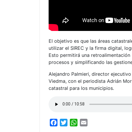
El objetivo es que las áreas catastr
utilizar el SIREC y la firma digital, 
Esto permitirá una retroalimentación 
procesos y simplificando las gestion
Alejandro Palmieri, director ejecuti
Viedma, con el periodista Adrián Mor
catastral para los municipios.
F
T
W
E
a
w
h
m