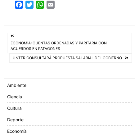
F
T
W
E
a
w
h
m
c
i
a
a
e
t
t
i
Navegación
b
t
s
l
ECONOMÍA: CUENTAS ORDENADAS Y PARITARIA CON
o
e
A
de
ACUERDOS EN PATAGONES
o
r
p
UNTER CONSULTARÁ PROPUESTA SALARIAL DEL GOBIERNO
entradas
k
p
Ambiente
Ciencia
Cultura
Deporte
Economía