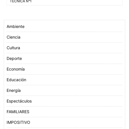
de
TÉCNICA N°1
o
e
A
entradas
o
r
p
k
p
Ambiente
Ciencia
Cultura
Deporte
Economía
Educación
Energía
Espectáculos
FAMILIARES
IMPOSITIVO