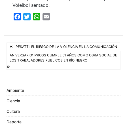
Vóleibol sentado.
F
T
W
E
a
w
h
m
c
i
a
a
e
t
t
i
Navegación
b
t
s
l
PESATTI: EL RIESGO DE LA VIOLENCIA EN LA COMUNICACIÓN
o
e
A
de
ANIVERSARIO: IPROSS CUMPLE 51 AÑOS COMO OBRA SOCIAL DE
LOS TRABAJADORES PÚBLICOS EN RÍO NEGRO
o
r
p
entradas
k
p
Ambiente
Ciencia
Cultura
Deporte