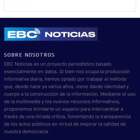
SOBRE NOSOTROS
EBC Noticias es un proyecto periodístico basado
esencialmente en datos. Si bien nos ocupa la producción
informativa diaria, hemos optado por trabajar el método
que, desde hace ya varios años, viene dando identidad y
cuerpo a la construcción de la información. Mediante el uso
de la multimedia y los nuevos recursos informativos,
proponemos brindarte un espacio para intercambiar a
través de una mirada crítica, fomentando la transparencia
de los actos públicos en virtud de mejorar la calidad de
nuestra democracia.