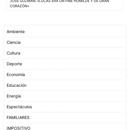
JOSÉ GUZMAN: «LUCAS ERA UN PIBE HUMILDE Y DE GRAN
o
e
A
de
CORAZÓN»
o
r
p
entradas
k
p
Ambiente
Ciencia
Cultura
Deporte
Economía
Educación
Energía
Espectáculos
FAMILIARES
IMPOSITIVO