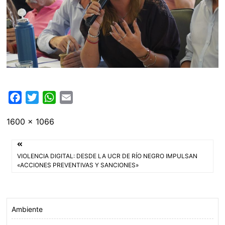
F
T
W
E
a
w
h
m
Tamaño
1600 × 1066
c
i
a
a
completo
e
t
t
i
Navegación
b
t
s
l
VIOLENCIA DIGITAL: DESDE LA UCR DE RÍO NEGRO IMPULSAN
o
e
A
de
«ACCIONES PREVENTIVAS Y SANCIONES»
o
r
p
entradas
k
p
Ambiente