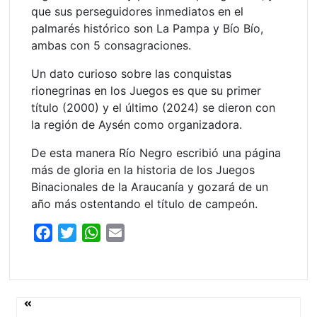
que sus perseguidores inmediatos en el
palmarés histórico son La Pampa y Bío Bío,
ambas con 5 consagraciones.
Un dato curioso sobre las conquistas
rionegrinas en los Juegos es que su primer
título (2000) y el último (2024) se dieron con
la región de Aysén como organizadora.
De esta manera Río Negro escribió una página
más de gloria en la historia de los Juegos
Binacionales de la Araucanía y gozará de un
año más ostentando el título de campeón.
F
T
W
E
a
w
h
m
c
i
a
a
e
t
t
i
Navegación
b
t
s
l