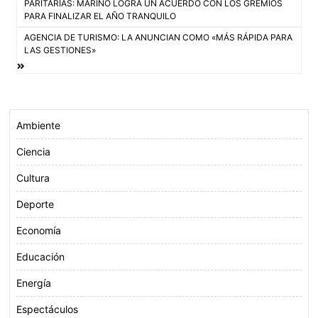
PARITARIAS: MARINO LOGRA UN ACUERDO CON LOS GREMIOS
o
e
A
de
PARA FINALIZAR EL AÑO TRANQUILO
o
r
p
AGENCIA DE TURISMO: LA ANUNCIAN COMO «MÁS RÁPIDA PARA
entradas
k
p
LAS GESTIONES»
Ambiente
Ciencia
Cultura
Deporte
Economía
Educación
Energía
Espectáculos