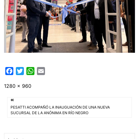
F
T
W
E
a
w
h
m
Tamaño
1280 × 960
c
i
a
a
completo
e
t
t
i
Navegación
b
t
s
l
PESATTI ACOMPAÑÓ LA INAUGUACIÓN DE UNA NUEVA
o
e
A
de
SUCURSAL DE LA ANÓNIMA EN RÍO NEGRO
o
r
p
entradas
k
p