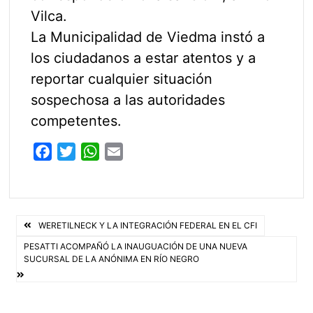
Vilca.
La Municipalidad de Viedma instó a
los ciudadanos a estar atentos y a
reportar cualquier situación
sospechosa a las autoridades
competentes.
F
T
W
E
a
w
h
m
c
i
a
a
e
t
t
i
Navegación
b
t
s
l
WERETILNECK Y LA INTEGRACIÓN FEDERAL EN EL CFI
o
e
A
de
PESATTI ACOMPAÑÓ LA INAUGUACIÓN DE UNA NUEVA
SUCURSAL DE LA ANÓNIMA EN RÍO NEGRO
o
r
p
entradas
k
p