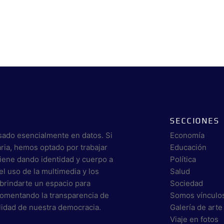
SECCIONES
sado esencialmente en datos. Si
Economía
aria, hemos optado por trabajar
Educación
viene dando identidad y cuerpo a
Política
el uso de la multimedia y los
Salud
brindarte un espacio para
Sociedad
 fomentando la transparencia de
Somos vínculo
alidad de nuestra democracia.
Galería de arte
Viaje en fotos