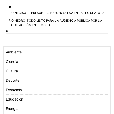
e
t
t
i
Navegación
b
t
s
l
RÍO NEGRO: EL PRESUPUESTO 2025 YA ESÁ EN LA LEGISLATURA
o
e
A
de
RÍO NEGRO: TODO LISTO PARA LA AUDIENCIA PÚBLICA POR LA
o
r
p
LICUEFACCIÓN EN EL GOLFO
entradas
k
p
Ambiente
Ciencia
Cultura
Deporte
Economía
Educación
Energía