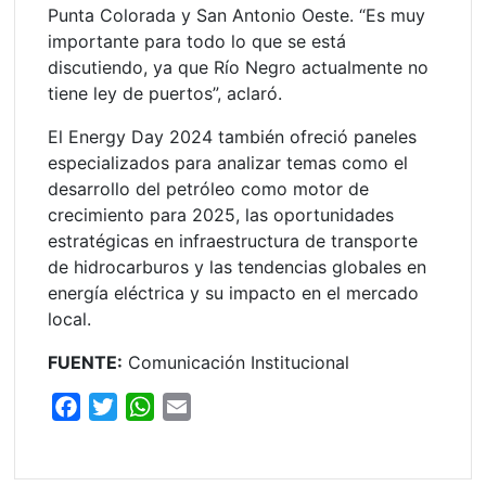
Punta Colorada y San Antonio Oeste. “Es muy
importante para todo lo que se está
discutiendo, ya que Río Negro actualmente no
tiene ley de puertos”, aclaró.
El Energy Day 2024 también ofreció paneles
especializados para analizar temas como el
desarrollo del petróleo como motor de
crecimiento para 2025, las oportunidades
estratégicas en infraestructura de transporte
de hidrocarburos y las tendencias globales en
energía eléctrica y su impacto en el mercado
local.
FUENTE:
Comunicación Institucional
F
T
W
E
a
w
h
m
c
i
a
a