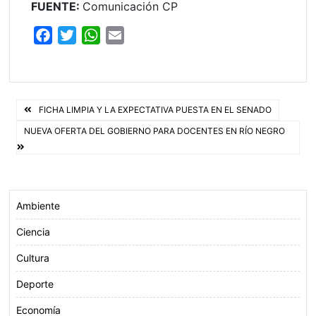
FUENTE:
Comunicación CP
F
T
W
E
a
w
h
m
c
i
a
a
e
t
t
i
Navegación
b
t
s
l
FICHA LIMPIA Y LA EXPECTATIVA PUESTA EN EL SENADO
o
e
A
de
NUEVA OFERTA DEL GOBIERNO PARA DOCENTES EN RÍO NEGRO
o
r
p
entradas
k
p
Ambiente
Ciencia
Cultura
Deporte
Economía