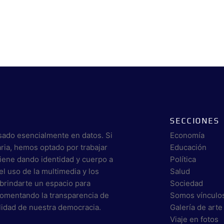
SECCIONES
sado esencialmente en datos. Si
Economía
aria, hemos optado por trabajar
Educación
viene dando identidad y cuerpo a
Política
el uso de la multimedia y los
Salud
brindarte un espacio para
Sociedad
 fomentando la transparencia de
Somos vínculo
alidad de nuestra democracia.
Galería de arte
Viaje en fotos