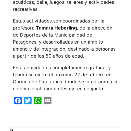
acuáticas, baile, juegos, talleres y actividades
recreativas.
Estas actividades son coordinadas por la
profesora
Tamara Heberling
, de la dirección
de Deportes de la Municipalidad de
Patagones, y desarrolladas en un ámbito
ameno y de integración, destinado a personas
a partir de los 50 años de edad.
Esta actividad es completamente gratuita, y
tendrá su cierre el próximo 27 de febrero en
Carmen de Patagones donde se integraran a la
colonia local para un festejo en conjunto.
F
T
W
E
a
w
h
m
c
i
a
a
e
t
t
i
b
t
s
l