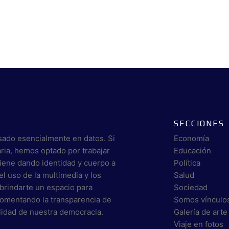
SECCIONES
sado esencialmente en datos. Si
Economía
aria, hemos optado por trabajar
Educación
viene dando identidad y cuerpo a
Política
el uso de la multimedia y los
Salud
brindarte un espacio para
Sociedad
 fomentando la transparencia de
Somos vínculo
alidad de nuestra democracia.
Galería de arte
Viaje en fotos