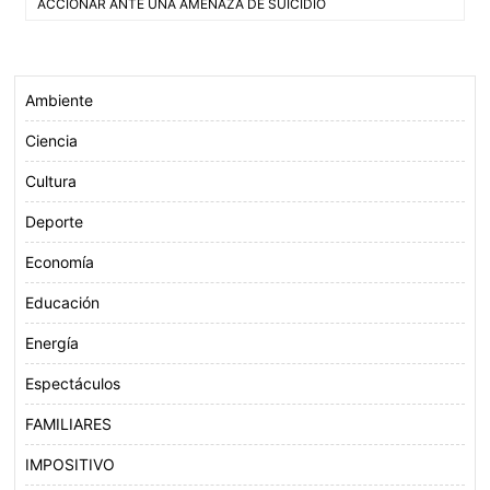
de
ACCIONAR ANTE UNA AMENAZA DE SUICIDIO
o
e
A
entradas
o
r
p
k
p
Ambiente
Ciencia
Cultura
Deporte
Economía
Educación
Energía
Espectáculos
FAMILIARES
IMPOSITIVO