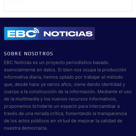
SOBRE NOSOTROS
EBC Noticias es un proyecto periodístico basado
esencialmente en datos. Si bien nos ocupa la producción
informativa diaria, hemos optado por trabajar el método
que, desde hace ya varios años, viene dando identidad y
cuerpo a la construcción de la información. Mediante el uso
de la multimedia y los nuevos recursos informativos,
proponemos brindarte un espacio para intercambiar a
través de una mirada crítica, fomentando la transparencia
de los actos públicos en virtud de mejorar la calidad de
nuestra democracia.