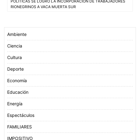
de
POLÍTICAS SE LOGRÓ LA INCORPORACIÓN DE TRABAJADORES
o
e
A
RIONEGRINOS A VACA MUERTA SUR
entradas
o
r
p
k
p
Ambiente
Ciencia
Cultura
Deporte
Economía
Educación
Energía
Espectáculos
FAMILIARES
IMPOSITIVO