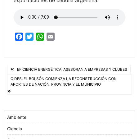
exportaciones de cebolla argentina.
F
T
W
E
a
w
h
m
c
i
a
a
e
t
t
i
Navegación
b
t
s
l
EFICIENCIA ENERGÉTICA: ASESORAN A EMPRESAS Y CLUBES
o
e
A
de
CIDES: EL BOLSÓN COMIENZA LA RECONSTRUCCIÓN CON
APORTES DE NACIÓN, PROVINCIA Y EL MUNICIPIO
o
r
p
entradas
k
p
Ambiente
Ciencia