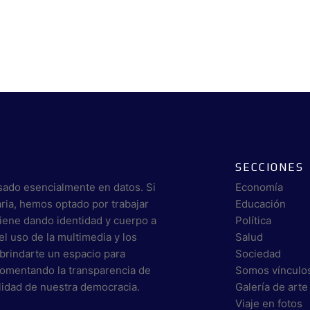
SECCIONES
sado esencialmente en datos. Si
Economía
aria, hemos optado por trabajar
Educación
viene dando identidad y cuerpo a
Política
el uso de la multimedia y los
Salud
brindarte un espacio para
Sociedad
 fomentando la transparencia de
Somos vínculo
alidad de nuestra democracia.
Galería de arte
Viaje en fotos