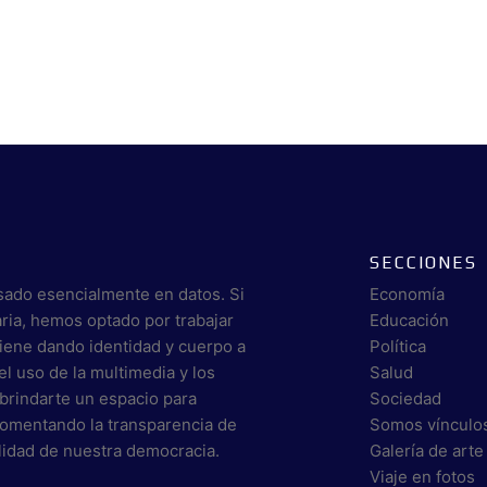
SECCIONES
sado esencialmente en datos. Si
Economía
aria, hemos optado por trabajar
Educación
viene dando identidad y cuerpo a
Política
el uso de la multimedia y los
Salud
brindarte un espacio para
Sociedad
 fomentando la transparencia de
Somos vínculo
alidad de nuestra democracia.
Galería de arte
Viaje en fotos