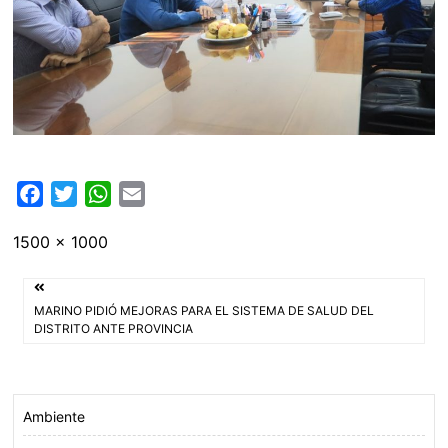
F
T
W
E
a
w
h
m
Tamaño
1500 × 1000
c
i
a
a
completo
e
t
t
i
Navegación
b
t
s
l
MARINO PIDIÓ MEJORAS PARA EL SISTEMA DE SALUD DEL
o
e
A
de
DISTRITO ANTE PROVINCIA
o
r
p
entradas
k
p
Ambiente