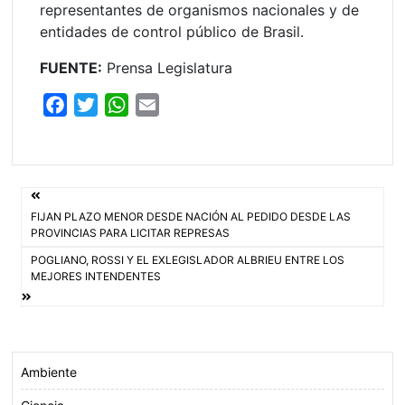
representantes de organismos nacionales y de
entidades de control público de Brasil.
FUENTE:
Prensa Legislatura
F
T
W
E
a
w
h
m
c
i
a
a
e
t
t
i
Navegación
b
t
s
l
FIJAN PLAZO MENOR DESDE NACIÓN AL PEDIDO DESDE LAS
o
e
A
de
PROVINCIAS PARA LICITAR REPRESAS
o
r
p
POGLIANO, ROSSI Y EL EXLEGISLADOR ALBRIEU ENTRE LOS
entradas
k
p
MEJORES INTENDENTES
Ambiente