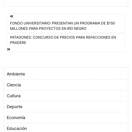
c
i
a
a
e
t
t
i
Navegación
b
t
s
l
FONDO UNIVERSITARIO: PRESENTAN UN PROGRAMA DE $150
o
e
A
de
MILLONES PARA PROYECTOS EN RÍO NEGRO
o
r
p
PATAGONES: CONCURSO DE PRECIOS PARA REFACCIONES EN
entradas
k
p
PRADERE
Ambiente
Ciencia
Cultura
Deporte
Economía
Educación