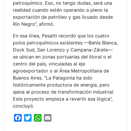
petroquímico. Eso, no tengo dudas, será una
realidad cuando estén operando a pleno la
exportación de petróleo y gas licuado desde
Río Negro”, afirmó.
En esa línea, Pesatti recordó que los cuatro
polos petroquímicos existentes —Bahía Blanca,
Dock Sud, San Lorenzo y Campana-Zárate—
se ubican en zonas portuarias del litoral o el
centro del país, vinculadas al eje
agroexportador o al Área Metropolitana de
Buenos Aires. “La Patagonia ha sido
históricamente productora de energía, pero
ajena al proceso de transformación industrial.
Este proyecto empieza a revertir esa lógica”,
concluyó.
F
T
W
E
a
w
h
m